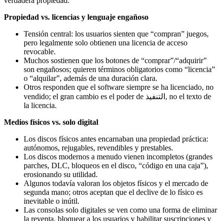
verdadera propiedad.
Propiedad vs. licencias y lenguaje engañoso
Tensión central: los usuarios sienten que “compran” juegos,
pero legalmente solo obtienen una licencia de acceso
revocable.
Muchos sostienen que los botones de “comprar”/“adquirir”
son engañosos; quieren términos obligatorios como “licencia”
o “alquilar”, además de una duración clara.
Otros responden que el software siempre se ha licenciado, no
vendido; el gran cambio es el poder de التنفيذ, no el texto de
la licencia.
Medios físicos vs. solo digital
Los discos físicos antes encarnaban una propiedad práctica:
autónomos, rejugables, revendibles y prestables.
Los discos modernos a menudo vienen incompletos (grandes
parches, DLC, bloqueos en el disco, “código en una caja”),
erosionando su utilidad.
Algunos todavía valoran los objetos físicos y el mercado de
segunda mano; otros aceptan que el declive de lo físico es
inevitable o inútil.
Las consolas solo digitales se ven como una forma de eliminar
la reventa, bloquear a los usuarios y habilitar suscripciones y