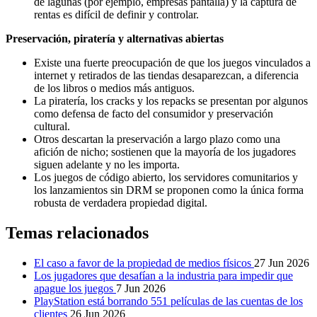
de lagunas (por ejemplo, empresas pantalla) y la captura de
rentas es difícil de definir y controlar.
Preservación, piratería y alternativas abiertas
Existe una fuerte preocupación de que los juegos vinculados a
internet y retirados de las tiendas desaparezcan, a diferencia
de los libros o medios más antiguos.
La piratería, los cracks y los repacks se presentan por algunos
como defensa de facto del consumidor y preservación
cultural.
Otros descartan la preservación a largo plazo como una
afición de nicho; sostienen que la mayoría de los jugadores
siguen adelante y no les importa.
Los juegos de código abierto, los servidores comunitarios y
los lanzamientos sin DRM se proponen como la única forma
robusta de verdadera propiedad digital.
Temas relacionados
El caso a favor de la propiedad de medios físicos
27 Jun 2026
Los jugadores que desafían a la industria para impedir que
apague los juegos
7 Jun 2026
PlayStation está borrando 551 películas de las cuentas de los
clientes
26 Jun 2026