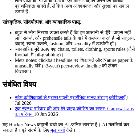
लोग vitamin या amino-acid synthesis बहाल करने को अधिक
प्राथमिकता मानते हैं, लेकिन अन्य आवश्यकता और सुरक्षा पर सवाल
उठाते हैं।
सांस्कृतिक, सौंदर्यात्मक, और व्यावहारिक पहलू
बहुत से लोग निराशा व्यक्त करते हैं कि हम आसानी से पूँछें “वापस नहीं
ला” सकते, और prehensile tails के बारे में कल्पना करते हैं जो संतुलन,
चढ़ाई, खाना पकाने, fashion, और sexuality में उपयोगी हों।
व्यावहारिक मुद्दे उठाए गए: chairs, toilets, clothing, sports rules (जैसे
football में tail-grabbing)।
Meta notes: clickbait headline पर शिकायतें और Nature paper के
unusually लंबे (∼3-year) peer-review timeline को लेकर
जिज्ञासा।
संबंधित विषय
स्टेम कोशिकाओं से प्राप्त पहली प्रारंभिक मानव अंडाणु कोशिकाएँ
1
Jul 2026
एक स्वस्थ परिवार की ओर मेरे वाइब-कोडिंग का सफर: Gamow Labs
का परिचय
10 Jun 2026
यह Hacker News कहानी चर्चा का AI-जनित सारांश है। AI गलतियां कर
सकता है। पूरे संदर्भ के लिए
मूल चर्चा
देखें।