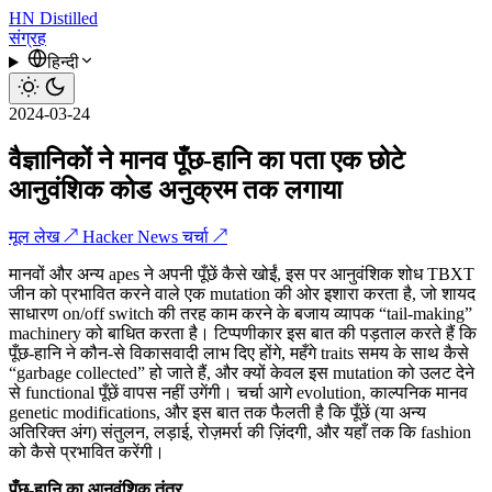
HN
Distilled
संग्रह
हिन्दी
2024-03-24
वैज्ञानिकों ने मानव पूँछ-हानि का पता एक छोटे
आनुवंशिक कोड अनुक्रम तक लगाया
मूल लेख ↗
Hacker News चर्चा ↗
मानवों और अन्य apes ने अपनी पूँछें कैसे खोईं, इस पर आनुवंशिक शोध TBXT
जीन को प्रभावित करने वाले एक mutation की ओर इशारा करता है, जो शायद
साधारण on/off switch की तरह काम करने के बजाय व्यापक “tail-making”
machinery को बाधित करता है। टिप्पणीकार इस बात की पड़ताल करते हैं कि
पूँछ-हानि ने कौन-से विकासवादी लाभ दिए होंगे, महँगे traits समय के साथ कैसे
“garbage collected” हो जाते हैं, और क्यों केवल इस mutation को उलट देने
से functional पूँछें वापस नहीं उगेंगी। चर्चा आगे evolution, काल्पनिक मानव
genetic modifications, और इस बात तक फैलती है कि पूँछें (या अन्य
अतिरिक्त अंग) संतुलन, लड़ाई, रोज़मर्रा की ज़िंदगी, और यहाँ तक कि fashion
को कैसे प्रभावित करेंगी।
पूँछ-हानि का आनुवंशिक तंत्र