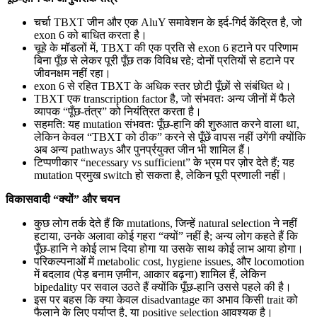
चर्चा TBXT जीन और एक AluY समावेशन के इर्द-गिर्द केंद्रित है, जो
exon 6 को बाधित करता है।
चूहे के मॉडलों में, TBXT की एक प्रति से exon 6 हटाने पर परिणाम
बिना पूँछ से लेकर पूरी पूँछ तक विविध रहे; दोनों प्रतियों से हटाने पर
जीवनक्षम नहीं रहा।
exon 6 से रहित TBXT के अधिक स्तर छोटी पूँछों से संबंधित थे।
TBXT एक transcription factor है, जो संभवतः अन्य जीनों में फैले
व्यापक “पूँछ-तंत्र” को नियंत्रित करता है।
सहमति: यह mutation संभवतः पूँछ-हानि की शुरुआत करने वाला था,
लेकिन केवल “TBXT को ठीक” करने से पूँछें वापस नहीं उगेंगी क्योंकि
अब अन्य pathways और पुनर्प्रयुक्त जीन भी शामिल हैं।
टिप्पणीकार “necessary vs sufficient” के भ्रम पर ज़ोर देते हैं; यह
mutation प्रमुख switch हो सकता है, लेकिन पूरी प्रणाली नहीं।
विकासवादी “क्यों” और चयन
कुछ लोग तर्क देते हैं कि mutations, जिन्हें natural selection ने नहीं
हटाया, उनके अलावा कोई गहरा “क्यों” नहीं है; अन्य लोग कहते हैं कि
पूँछ-हानि ने कोई लाभ दिया होगा या उसके साथ कोई लाभ आया होगा।
परिकल्पनाओं में metabolic cost, hygiene issues, और locomotion
में बदलाव (पेड़ बनाम ज़मीन, आकार बढ़ना) शामिल हैं, लेकिन
bipedality पर सवाल उठते हैं क्योंकि पूँछ-हानि उससे पहले की है।
इस पर बहस कि क्या केवल disadvantage का अभाव किसी trait को
फैलाने के लिए पर्याप्त है, या positive selection आवश्यक है।