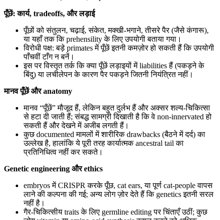
पूँछें: कार्य, tradeoffs, और लड़ाई
पूँछों को संतुलन, चढ़ाई, संकेत, मक्खी-भगाने, तीसरे पैर (जैसे कंगारू),
या यहाँ तक कि prehensility के लिए उपयोगी बताया गया।
विरोधी पक्ष: बड़े primates में पूँछें इतनी कमज़ोर हो सकती हैं कि उपयोगी
पाँचवीं टाँग न बनें।
इस पर विस्तृत तर्क कि क्या पूँछें लड़ाइयों में liabilities हैं (पकड़ने के
बिंदु) या लचीलेपन के कारण पैर पकड़ने जितनी नियंत्रित नहीं।
मानव पूँछें और anatomy
मानव “पूँछें” मौजूद हैं, लेकिन बहुत दुर्लभ हैं और अक्सर शल्य-चिकित्सा
से हटा दी जाती हैं; संबद्ध सामग्री दिखाती है कि वे non-innervated हो
सकती हैं और देखने में अजीब लगती हैं।
कुछ documented मामलों में शारीरिक drawbacks (बैठने में दर्द) का
उल्लेख है, हालांकि ये पूरी तरह कार्यात्मक ancestral tail का
प्रतिनिधित्व नहीं कर सकते।
Genetic engineering और ethics
embryos में CRISPR करके पूँछ, cat ears, या पूर्ण cat-people वापस
लाने की कल्पना की गई; अन्य लोग ज़ोर देते हैं कि genetics इतनी सरल
नहीं है।
गैर-चिकित्सीय traits के लिए germline editing पर चिंताएँ उठीं; कुछ