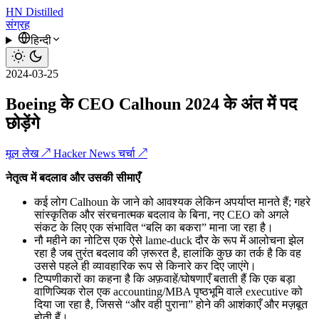
HN
Distilled
संग्रह
हिन्दी
2024-03-25
Boeing के CEO Calhoun 2024 के अंत में पद
छोड़ेंगे
मूल लेख ↗
Hacker News चर्चा ↗
नेतृत्व में बदलाव और उसकी सीमाएँ
कई लोग Calhoun के जाने को आवश्यक लेकिन अपर्याप्त मानते हैं; गहरे
सांस्कृतिक और संरचनात्मक बदलाव के बिना, नए CEO को अगले
संकट के लिए एक संभावित “बलि का बकरा” माना जा रहा है।
नौ महीने का नोटिस एक ऐसे lame-duck दौर के रूप में आलोचना झेल
रहा है जब तुरंत बदलाव की ज़रूरत है, हालांकि कुछ का तर्क है कि वह
उससे पहले ही व्यावहारिक रूप से किनारे कर दिए जाएंगे।
टिप्पणीकारों का कहना है कि अफ़वाहें/घोषणाएँ बताती हैं कि एक बड़ा
वाणिज्यिक रोल एक accounting/MBA पृष्ठभूमि वाले executive को
दिया जा रहा है, जिससे “और वही पुराना” होने की आशंकाएँ और मज़बूत
होती हैं।