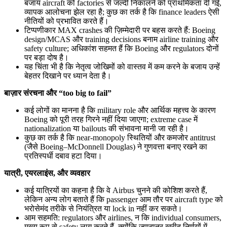
बजाय aircraft को factories से जल्दी निकालने को प्राथमिकता दी गई,
व्यापक आलोचना झेल रहा है; कुछ का तर्क है कि finance leaders ऐसी
नीतियों को प्रभावित करते हैं।
टिप्पणीकार MAX crashes की ज़िम्मेदारी पर बहस करते हैं: Boeing
design/MCAS और training decisions बनाम airline training और
safety culture; अधिकांश सहमत हैं कि Boeing और regulators दोनों
पर बड़ा दोष है।
यह चिंता भी है कि नेतृत्व जोखिमों को वास्तव में कम करने के बजाय उन्हें
बेहतर दिखाने पर ध्यान देता है।
बाज़ार संरचना और “too big to fail”
कई लोगों का मानना है कि military role और आर्थिक महत्त्व के कारण
Boeing को पूरी तरह गिरने नहीं दिया जाएगा; extreme case में
nationalization या bailouts की संभावना मानी जा रही है।
कुछ का तर्क है कि near-monopoly स्थितियों और कमजोर antitrust
(जैसे Boeing–McDonnell Douglas) ने गुणवत्ता बनाए रखने का
प्रतिस्पर्धी दबाव हटा दिया।
यात्री, एयरलाइंस, और व्यवहार
कई यात्रियों का कहना है कि वे Airbus चुनने की कोशिश करते हैं,
लेकिन अन्य लोग बताते हैं कि passenger आम तौर पर aircraft type को
भरोसेमंद तरीके से नियंत्रित या lock in नहीं कर सकते।
आम सहमति: regulators और airlines, न कि individual consumers,
मुख्य रूप से safety लागू करते हैं, क्योंकि ज़्यादातर खरीद निर्णयों में