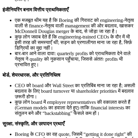
इंजीनियरिंग बनाम वित्तीय प्राथमिकताएँ
एक मजबूत थीम यह है कि Boeing की गिरावट को engineering-नेतृत्व
वाली से finance-नेतृत्व वाली management की ओर बदलाव, खासकर
McDonnell Douglas merger के बाद, से जोड़ा जा रहा है।
कुछ लोग जवाब देते हैं कि engineering-trained CEOs के दौर में भी
इसी तरह की समस्याएँ थीं; सड़न को प्रणालीगत माना जा रहा है, सिर्फ़
डिग्रियों का मुद्दा नहीं।
बार-बार आने वाला दावा: quarterly profits को प्राथमिकता देने वाले
नेतृत्व ने quality को नुकसान पहुँचाया, जिससे अंततः profits भी
प्रभावित हुए।
बोर्ड, शेयरधारक, और प्रतिनिधित्व
CEO को board और Wall Street का प्रतिबिंब माना जा रहा है; असली
बदलाव के लिए board turnover या shareholder priorities में बदलाव
ज़रूरी होगा।
कुछ लोग board में employee representatives की वकालत करते हैं
(German models का हवाला देते हुए) ताकि financial interests का
संतुलन बने और “backstabbing” फैसले कम हों।
सुरक्षा, संस्कृति, और उत्पादन प्रथाएँ
Boeing के CFO का वह quote, जिसमें “getting it done right” की