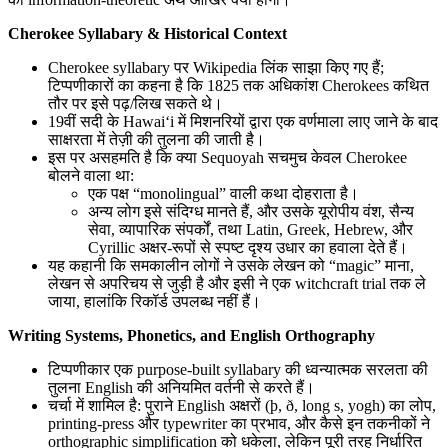
Cherokee Syllabary & Historical Context
Cherokee syllabary पर Wikipedia लिंक साझा किए गए हैं;
टिप्पणीकारों का कहना है कि 1825 तक अधिकांश Cherokees कथित
तौर पर इसे पढ़/लिख सकते थे।
19वीं सदी के Hawaiʻi में मिशनरियों द्वारा एक वर्णमाला लाए जाने के बाद
साक्षरता में तेज़ी की तुलना की जाती है।
इस पर असहमति है कि क्या Sequoyah सचमुच केवल Cherokee
बोलने वाला था:
एक पक्ष “monolingual” वाली कथा दोहराता है।
अन्य लोग इसे संदिग्ध मानते हैं, और उसके यूरोपीय वंश, सैन्य
सेवा, व्यापारिक संपर्कों, तथा Latin, Greek, Hebrew, और
Cyrillic अक्षर-रूपों से स्पष्ट दृश्य उधार का हवाला देते हैं।
यह कहानी कि समकालीन लोगों ने उसके लेखन को “magic” माना,
लेखन से अपरिचय से जुड़ी है और इसी ने एक witchcraft trial तक ले
जाया, हालांकि रिकॉर्ड उपलब्ध नहीं हैं।
Writing Systems, Phonetics, and English Orthography
टिप्पणीकार एक purpose-built syllabary की ध्वन्यात्मक सरलता की
तुलना English की अनियमित वर्तनी से करते हैं।
चर्चा में शामिल है: पुराने English अक्षरों (þ, ð, long s, yogh) का लोप,
printing-press और typewriter का प्रभाव, और कैसे इन तकनीकों ने
orthographic simplification को धकेला, लेकिन पूरी तरह निर्धारित