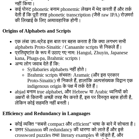
नहीं किया।
कई पोस्ट phonetic बनाम phonemic लेखन में भेद करती हैं और तर्क
देती हैं कि पूरी तरह phonetic transcription (जैसे raw IPA) रोज़मर्रा
की लिखाई के लिए अव्यावहारिक होगी।
Origins of Alphabets and Scripts
एक लंबा उप-थ्रेड इस बात पर बहस करता है कि क्या लगभग सभी
alphabets Proto‑Sinaitic / Canaanite scripts से निकले हैं।
प्रतिदृष्टांत के रूप में उठाए गए नाम: Hangul, Zhuyin, Japanese
kana, Phags‑pa, Brahmic scripts।
अन्य लोग जवाब देते हैं कि:
Syllabaries alphabets नहीं होते।
Brahmic scripts संभवतः Aramaic (और इस प्रकार
Proto‑Sinaitic) से निकले हैं, हालांकि अल्पसंख्यक विद्वान एक
indigenous origin के पक्ष में तर्क देते हैं।
abjad बनाम true alphabet, और Hebrew या Arabic ध्वनियों को
अक्षरों से कितनी अच्छी तरह मैप करते हैं, इस पर विस्तृत बहस होती है,
लेकिन कोई सहमति नहीं बनती।
Efficiency and Redundancy in Languages
कोई व्यक्ति “सबसे compact और efficient” भाषा के बारे में सोचता है।
उत्तर Shannon की redundancy की धारणा को लाते हैं और इसे
crossword puzzles तथा literary examples से जोड़ते हैं, और