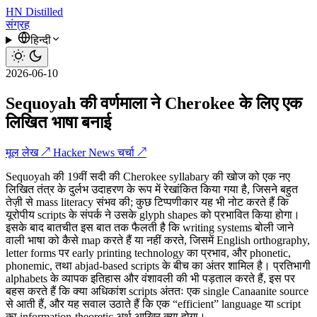
HN
Distilled
संग्रह
हिन्दी
2026-06-10
Sequoyah की वर्णमाला ने Cherokee के लिए एक
लिखित भाषा बनाई
मूल लेख ↗
Hacker News चर्चा ↗
Sequoyah की 19वीं सदी की Cherokee syllabary की खोज को एक नए
लिखित तंत्र के दुर्लभ उदाहरण के रूप में रेखांकित किया गया है, जिसने बहुत
तेज़ी से mass literacy संभव की; कुछ टिप्पणीकार यह भी नोट करते हैं कि
यूरोपीय scripts के संपर्क ने उसके glyph shapes को प्रभावित किया होगा।
इसके बाद बातचीत इस बात तक फैलती है कि writing systems बोली जाने
वाली भाषा को कैसे map करते हैं या नहीं करते, जिसमें English orthography,
letter forms पर early printing technology का प्रभाव, और phonetic,
phonemic, तथा abjad-based scripts के बीच का अंतर शामिल है। प्रतिभागी
alphabets के व्यापक इतिहास और वंशावली की भी पड़ताल करते हैं, इस पर
बहस करते हैं कि क्या अधिकांश scripts अंततः एक single Canaanite source
से आती हैं, और यह सवाल उठाते हैं कि एक “efficient” language या script
का information-theoretic अर्थ आखिर क्या होगा।