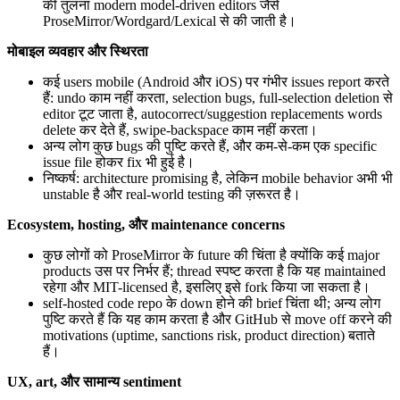
की तुलना modern model-driven editors जैसे
ProseMirror/Wordgard/Lexical से की जाती है।
मोबाइल व्यवहार और स्थिरता
कई users mobile (Android और iOS) पर गंभीर issues report करते
हैं: undo काम नहीं करता, selection bugs, full-selection deletion से
editor टूट जाता है, autocorrect/suggestion replacements words
delete कर देते हैं, swipe-backspace काम नहीं करता।
अन्य लोग कुछ bugs की पुष्टि करते हैं, और कम-से-कम एक specific
issue file होकर fix भी हुई है।
निष्कर्ष: architecture promising है, लेकिन mobile behavior अभी भी
unstable है और real-world testing की ज़रूरत है।
Ecosystem, hosting, और maintenance concerns
कुछ लोगों को ProseMirror के future की चिंता है क्योंकि कई major
products उस पर निर्भर हैं; thread स्पष्ट करता है कि यह maintained
रहेगा और MIT-licensed है, इसलिए इसे fork किया जा सकता है।
self-hosted code repo के down होने की brief चिंता थी; अन्य लोग
पुष्टि करते हैं कि यह काम करता है और GitHub से move off करने की
motivations (uptime, sanctions risk, product direction) बताते
हैं।
UX, art, और सामान्य sentiment