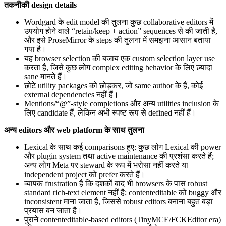
तकनीकी design details
Wordgard के edit model की तुलना कुछ collaborative editors में
उपयोग होने वाले “retain/keep + action” sequences से की जाती है,
और इसे ProseMirror के steps की तुलना में समझना आसान बताया
गया है।
यह browser selection की बजाय एक custom selection layer use
करता है, जिसे कुछ लोग complex editing behavior के लिए ज़्यादा
sane मानते हैं।
छोटे utility packages को छोड़कर, जो same author के हैं, कोई
external dependencies नहीं हैं।
Mentions/“@”-style completions और अन्य utilities inclusion के
लिए candidate हैं, लेकिन अभी स्पष्ट रूप से defined नहीं हैं।
अन्य editors और web platform के साथ तुलना
Lexical के साथ कई comparisons हुए: कुछ लोग Lexical की power
और plugin system तथा active maintenance की प्रशंसा करते हैं;
अन्य लोग Meta पर steward के रूप में भरोसा नहीं करते या
independent project को prefer करते हैं।
व्यापक frustration है कि दशकों बाद भी browsers के पास robust
standard rich-text element नहीं है; contenteditable को buggy और
inconsistent माना जाता है, जिससे robust editors बनाना बहुत बड़ा
प्रयास बन जाता है।
पुराने contenteditable-based editors (TinyMCE/FCKEditor era)