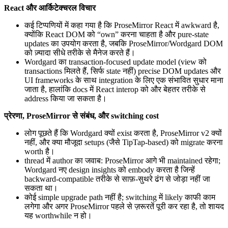
React और आर्किटेक्चरल विचार
कई टिप्पणियों में कहा गया है कि ProseMirror React में awkward है,
क्योंकि React DOM को “own” करना चाहता है और pure-state
updates का उपयोग करता है, जबकि ProseMirror/Wordgard DOM
को ज़्यादा सीधे तरीके से मैनेज करते हैं।
Wordgard का transaction-focused update model (view को
transactions मिलते हैं, सिर्फ state नहीं) precise DOM updates और
UI frameworks के साथ integration के लिए एक संभावित सुधार माना
जाता है, हालांकि docs में React interop को और बेहतर तरीके से
address किया जा सकता है।
प्रेरणा, ProseMirror से संबंध, और switching cost
लोग पूछते हैं कि Wordgard क्यों exist करता है, ProseMirror v2 क्यों
नहीं, और क्या मौजूदा setups (जैसे TipTap-based) को migrate करना
worth है।
thread में author का जवाब: ProseMirror आगे भी maintained रहेगा;
Wordgard नए design insights को embody करता है जिन्हें
backward-compatible तरीके से साफ़-सुथरे ढंग से जोड़ा नहीं जा
सकता था।
कोई simple upgrade path नहीं है; switching में likely काफी काम
लगेगा और अगर ProseMirror पहले से ज़रूरतें पूरी कर रहा है, तो शायद
यह worthwhile न हो।